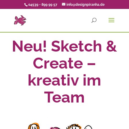
04539 - 899 99 57
info@designpiranha.de
Neu! Sketch &
Create –
kreativ im
Team