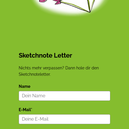
Sketchnote Letter
Nichts mehr verpassen? Dann hole dir den
Sketchnoteletter.
Name
E-Mail*